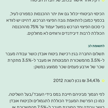
רק לאחר אישור בכתב של חברת הביטוח
הכיסוי הביטוחי יכלול גם את יתר ההכנסות כמפורט לעיל,
בכפוף כמובן להתאמת גובה הפיצוי הנרכש, דהיינו יש לוודא
כי סכום הפיצוי הנרכש בפועל יעמוד על 75% מההכנסה
הכוללת לרבות דיבידנדים ורווחים לא מחולקים.
לתשומת לב
תשלום החברה בגין רכישת ביטוח אובדן כושר עבודה מעבר
ל-3.5% מהמשכורת המבוטחת או מעבר ל-3.5% מתקרת
שכר של ארבע פעמים שכר ממוצע במשק:
34,476 ₪ נכון לשנת 2012
לפי הנמוך מביניהם חייבת במס בידי העובד/בעל השליטה.
כמו כן הפרשת המעביד הכוללת לתגמולים ולביטוח אובדן
כושר עבודה יחד החורגת מעבר ל-7.5% מהמשכורת או