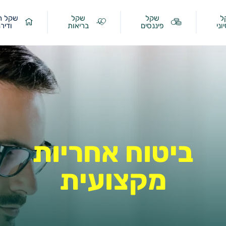
ל
שקל
שקל
שקל ר
וני
פיננסים
בריאות
ודיר
ביטוח אחריות
מקצועית