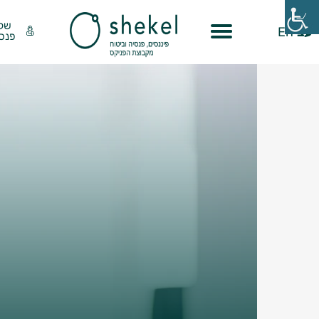
שק
עב
En
פנסי