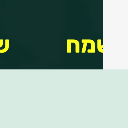
נשמח
ש
לעמוד
ו
callcenter@shekel
לשירותך:
סו