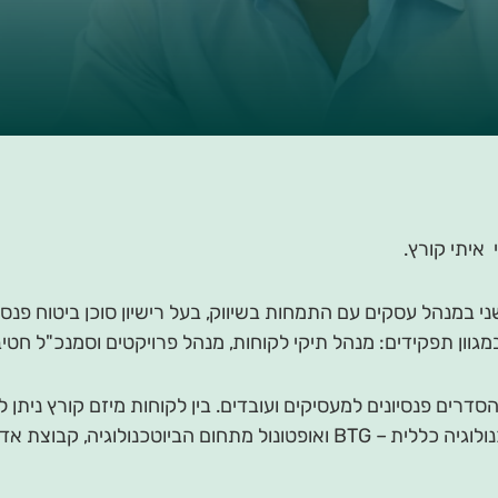
שקל שי-אל
ניבה – בית תוכנה פנימי
ים עם התמחות בשיווק, בעל רישיון סוכן ביטוח פנסיוני וותק של 30 שנים בענף הב