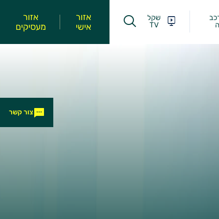
אזור
אזור
כב
שקל
ה
TV
אישי
מעסיקים
צור קשר