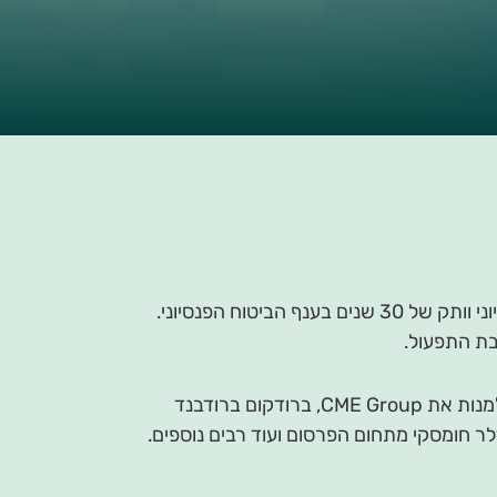
יטוח הפנסיוני.
בשנת 2010 הקים יחד עם שקל שותפות לניהול הסדרים פנסיונים למעסיקים ועובדים. בין לקוחות מיזם קורץ ניתן למנות את CME Group, ברודקום ברודבנד