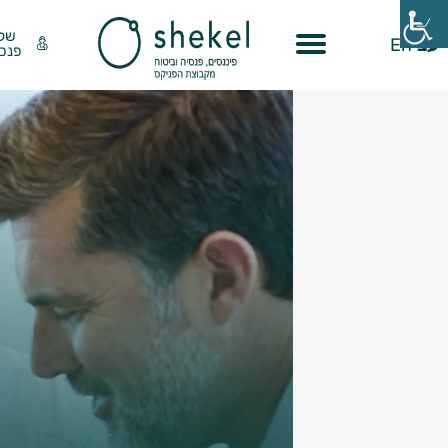
שק
עב
En
פנסי