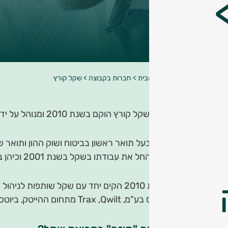
עמוד הבית
>
חברות בקבוצה
>
שקל קורץ
מיזם שקל קורץ הוקם בשנת 2010 ומנוהל על ידי איתי קורץ.
איתי בעל תואר ראשון בביטוח ושוק ההון ותואר שני במנהל עסק
איתי החל את עבודתו בשקל בשנת 2001 וכיהן במגוון תפקידים: מנהל תיקי לקוחות, מנהל פרויקטים וסמנכ"ל חטיבת התפעול.
אקסס בע"מ, Trax ,Qwilt מתחום ההייטק, ביוטכנולוגיה כללית – BTG ואופטונול מתחום הביוטכנולוגיה, קבוצת אדלר חומסקי מתחום הפרסום ועוד רבים נוספים.