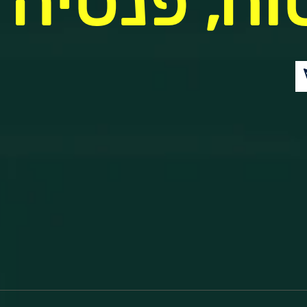
וח, פנסיה ו