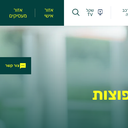
אזור
אזור
כב
שקל
ה
TV
אישי
מעסיקים
צור קשר
וצות