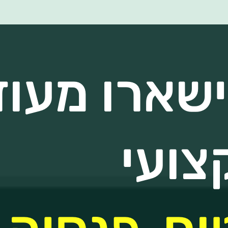
שארו מעוד
צועי