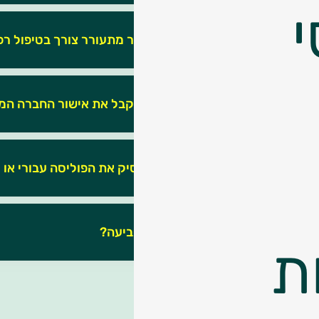
י
למי פונים כאשר מתעורר צורך בטיפול רפ
האם יש צורך לקבל את אישור החברה המב
האם ניתן להפסיק את הפוליסה עבורי או 
כיצד מגישים תביעה?
ת