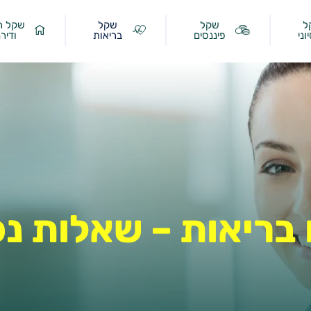
ל
שקל
שקל
שקל ר
וני
פיננסים
בריאות
ודיר
 בריאות – שאלות נפ