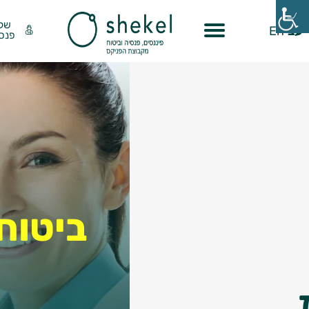
שק
עב
En
פנסי
ביטוח