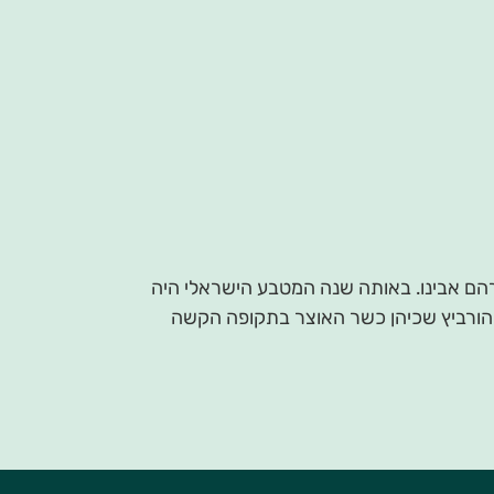
הם אבינו. באותה שנה המטבע הישראלי היה
198, כחלק מהמאבק במצב הכלכלי העגום (האינפלציה השנתית הגיעה לכמעט 400%) יגאל הורביץ שכיהן כשר האוצר בתקופה הקשה