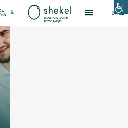
שק
עב
En
פנסי