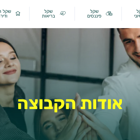
ל
שקל
שקל
שקל ר
וני
פיננסים
בריאות
ודיר
אודות הקבוצה