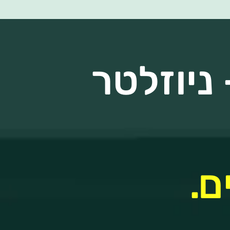
ניוזלטר
ם.