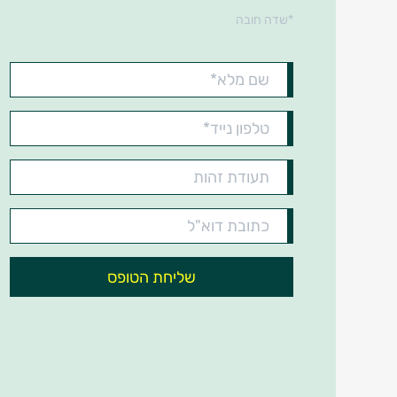
*שדה חובה
שם
מלא*
טלפון
נייד*
תעודת
זהות*
כתובת
דוא"ל