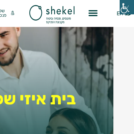
שק
עב
En
פנסי
בית איזי שפ