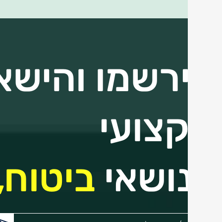
הירשמו והישאר
מקצועי
בנושאי
ביטוח,
הכנס/י