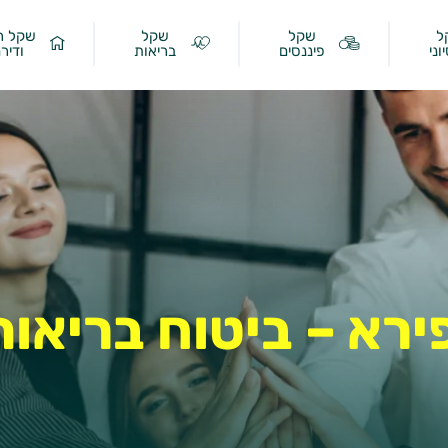
ל
שקל
שקל
שקל ר
וני
פיננסים
בריאות
ודיר
ירא – ביטוח בריאו