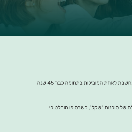
שקל מתמחה בניהול הסדרים בביטוחי בריאות, פנסיוני, פיננסים, תכנון משכנתאות, פרישה ותוכניות לגיל השלישי ונחשבת לאחת המובילות בתחומה כבר 45 שנה
ה של סוכנות "שקל", כשבסופו הוחלט כי