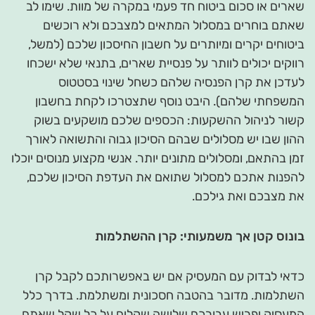
שארים או סכום ביטוח חד פעמי במקרה של מוות. שימו לב
שאתם בוחרים במסלול המתאים למצבכם ולא רוכשים
ביטוחים יקרים ומיותרים על חשבון החיסכון שלכם (למשל,
רווקים יכולים לוותר על פנסיית שארים, בתנאי שלא ישכחו
לעדכן את קרן הפנסיה שלהם כשחל שינוי בסטטוס
המשפחתי שלהם). היבט נוסף שתצטרכו לקחת בחשבון
קשור לניהול ההשקעות: הכספים שלכם מושקעים בשוק
ההון שבו יש מסלולים שבהם הסיכון גבוה והתשואה לאורך
זמן בהתאם, ומסלולים מתונים יותר. אנשי מקצוע מנוסים יוכלו
להפנות אתכם למסלול שתואם את העדפת הסיכון שלכם,
את מצבכם ואת גילכם.
בונוס קטן אך משמעותי: קרן ההשתלמות
כדאי לבדוק עם המעסיק אם יש באפשרותכם לקבל קרן
השתלמות. מדובר בהטבה חסכונית ומשתלמת. בדרך כלל
המעסיק יפריש עבורכם שלושה שקלים על כל שקל שאתם