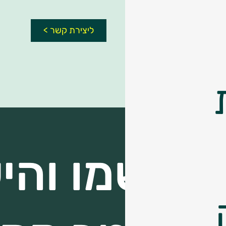
ליצירת קשר >
הירשמו והי