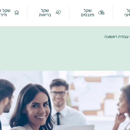
ל
שקל
שקל
שקל ר
וני
פיננסים
בריאות
ודיר
עבודה ראשונה