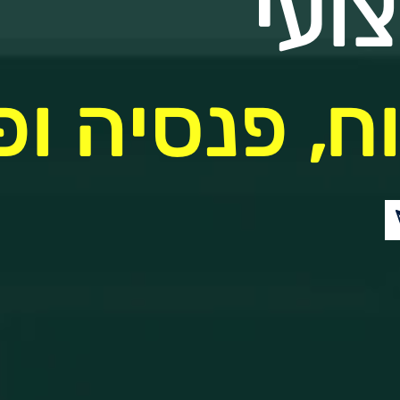
ועי
ח, פנסיה ופ