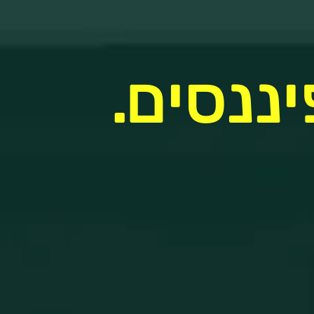
יננסים.