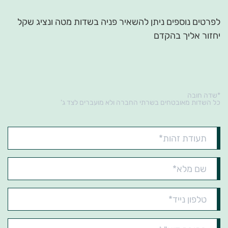
לפרטים נוספים ניתן להשאיר פניה בשדות מטה ונציג שקל
יחזור אליך בהקדם
*שדה חובה
כל השדות מאובטחים בשרתי החברה ולא מועברים לצד ג'
תעודת
זהות*
שם
מלא*
טלפון
נייד*
כתובת