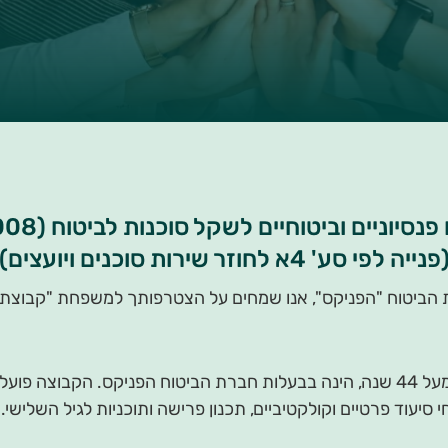
ביטוחיים לשקל סוכנות לביטוח (2008) בע"מ ח.פ. 514154236
פנייה לפי סע' 4א לחוזר שירות סוכנים ויועצים)
ביטוח "הפניקס", אנו שמחים על הצטרפותך למשפחת "קבוצת שק
קבוצת שקל, ממובילות מנהלי ההסדרים במשק מעל 44 שנה, הינה בבעלות חברת הביטוח ה
חי סיעוד פרטיים וקולקטיביים, תכנון פרישה ותוכניות לגיל השלישי.