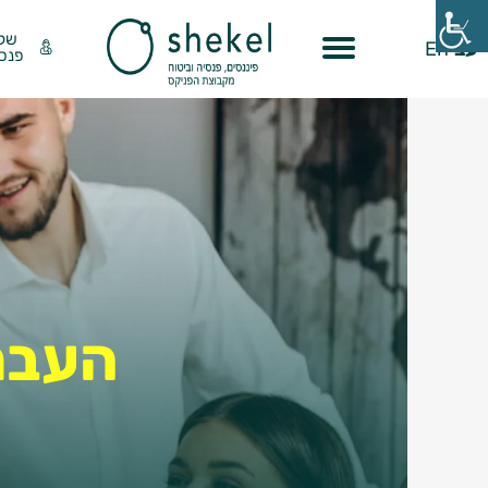
שק
עב
En
פנסי
העבר