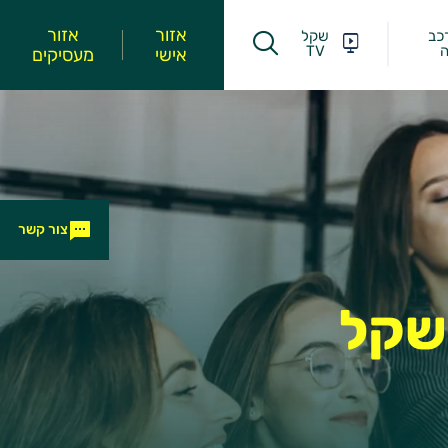
אזור
אזור
כב
שקל
ה
TV
אישי
מעסיקים
צור קשר
שקל