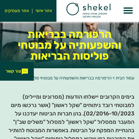
אזור אישי
אזור מעסיקים
הרפורמה בבריאות
והשפעותיה על מבוטחי
פוליסות הבריאות
צור קשר
עמוד הבית
>
הרפורמה בבריאות והשפעותיה על מבוטחי פוליסות הבריאות
בימים הקרובים יישלחו הודעות (מסרונים ומיילים)
למבוטחי רובד ניתוחים "שקל ראשון" (אשר נרכשו מיום
02/2016-10/2023), בהן חברות הביטוח יעדכנו על
המעבר ממסלול "שקל ראשון" למסלול "משלים שב"ן"
בהנחיית המפקח על הביטוח. באפשרות המבוטח להותיר
את התוכנית כפי שהיא במסלול ניתוחים "שקל ראשון".