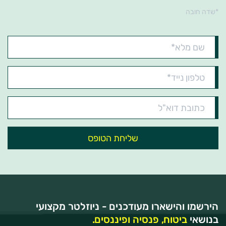
*שדה חובה
שם
מלא*
טלפון
נייד*
כתובת
דוא"ל
הירשמו והישארו מעודכנים - ניוזלטר מקצועי
בנושאי
ביטוח, פנסיה ופיננסים.