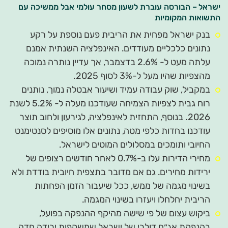
ישראל – הבורסה עוברת לשעון מסחר עולמי אבל ממשיכה עם
התשואות המקומיות
בנק ישראל מפחית את הריבית פעם נוספת על רקע
נתונים כלכליים מעודדים. האינפלציה השנתית אמנם
עלתה מעט ל- 2.6% בדצמבר, אך עדיין נותרה נמוכה
מהצפיות שהיו מעל ל-3% לסוף 2025.
במקביל, שוק עבודה עמיד ושיעור אבטלה נמוך, נותנים
רוח גבית לצפיות הצמיחה שעודכנו מעלה ל- 5.2% לשנת
2026. בנוסף, התחזית לאינפלציה, לגירעון ולחוב תוצר
עודכנו בחדות כלפי מטה, נתונים אלו מוסיפים לסנטימנט
החיובי ותומכים במסלולים המוטים לישראל.
מחירי הדירות עלו ב-0.7% לאחר חודשים רצופים של
ירידות מחירים. גם אם מדובר בתצפית חיובית בודדת ולא
בשינוי מגמה של ממש, ככל שיעבור הזמן הפחתות
הריבית יחלחלו ויעזרו בשינוי המגמה.
ביקוש עצום של פי שישה מהיקף ההנפקה בפועל,
בהנפקת אג״ח דולרי של ישראל שמשקפות ירידה חדה