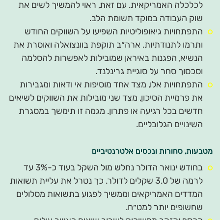
לכלכלה האמריקאית. עם זאת, ראוי להמשיך לשים את
שוק העבודה במוקד תשומת הלב.
התפתחויות גיאופוליטיות השפיעו על השווקים החודש
ותרמו לתנודתיות. ארה״ב תוקפת בוונצואלה ואוסרת את
הנשיא, הפגנות באיראן שמובילות לאפשרות להסלמה
וסכסוך סחר על סוגיית גרינלנד.
התפתחויות אלו, מצד אחד מוסיפות אי ודאות ומגבירות
את פרמיית הסיכון, מצד שני מובילות את השווקים לשיאים
חדשים בכל רגיעה או פתרון. מגמה זו תימשך במסגרת
השינויים הגלובליים.
מטבעות, סחורות ונכסים אלטרנטיביים
בחודש ינואר הדולר נחלש מול השקל בעוד כ-3% עד
לרמה של 3.0 שקלים לדולר. כך נטרל את עליית תשואות
המדדים האמריקאים וממשיך לפגוע בתשואות מסלולים
שחשופים יותר למט״ח.