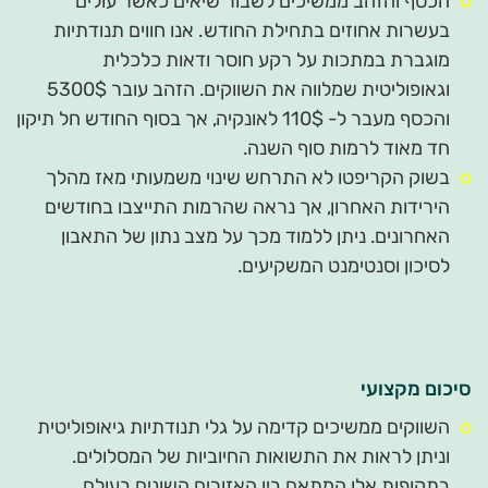
הכסף והזהב ממשיכים לשבור שיאים כאשר עולים
בעשרות אחוזים בתחילת החודש. אנו חווים תנודתיות
מוגברת במתכות על רקע חוסר ודאות כלכלית
וגאופוליטית שמלווה את השווקים. הזהב עובר 5300$
והכסף מעבר ל- 110$ לאונקיה, אך בסוף החודש חל תיקון
חד מאוד לרמות סוף השנה.
בשוק הקריפטו לא התרחש שינוי משמעותי מאז מהלך
הירידות האחרון, אך נראה שהרמות התייצבו בחודשים
האחרונים. ניתן ללמוד מכך על מצב נתון של התאבון
לסיכון וסנטימנט המשקיעים.
סיכום מקצועי
השווקים ממשיכים קדימה על גלי תנודתיות גיאופוליטית
וניתן לראות את התשואות החיוביות של המסלולים.
בתקופות אלו המתאם בין האזורים השונים בעולם