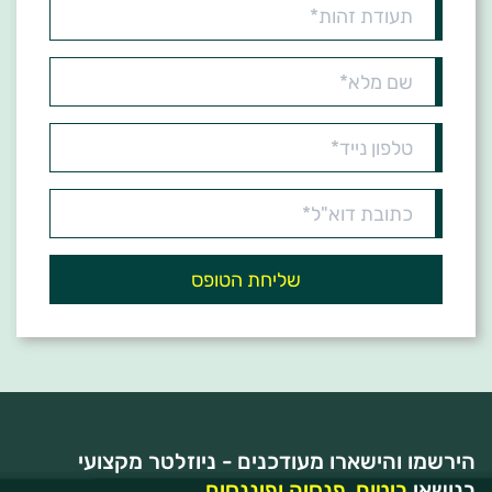
תעודת
זהות*
שם
מלא*
טלפון
נייד*
כתובת
דוא"ל*
הירשמו והישארו מעודכנים - ניוזלטר מקצועי
בנושאי
ביטוח, פנסיה ופיננסים.