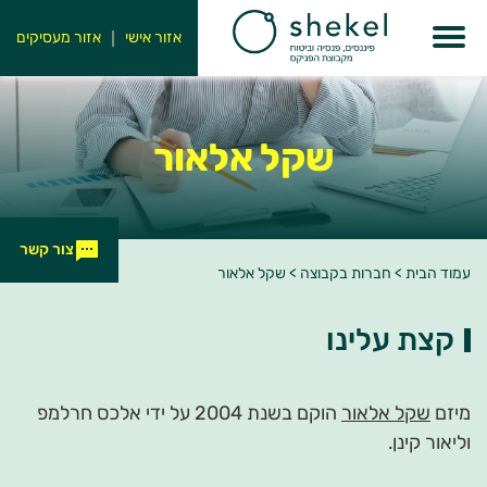
שקל קורץ
אזור אישי
אזור מעסיקים
שקל רגב קידר
שקל ריקון
שקל אלאור
שקל שי-אל
ניבה – בית תוכנה פנימי
צור קשר
עמוד הבית
>
חברות בקבוצה
>
שקל אלאור
קצת עלינו
מיזם
שקל אלאור
הוקם בשנת 2004 על ידי אלכס חרלמפ
וליאור קינן.