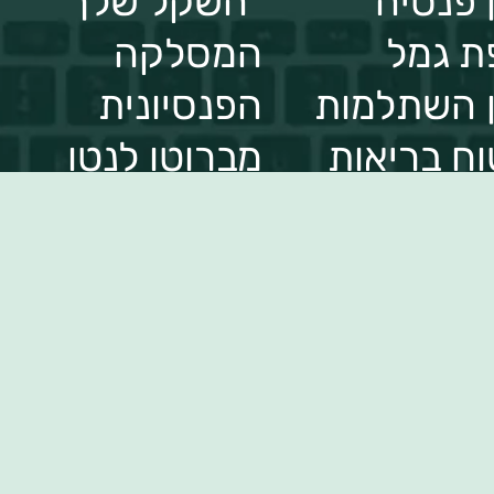
 פנסיה
"השקל שלך"
ת גמל
המסלקה
 השתלמות
הפנסיונית
וח בריאות
מברוטו לנטו
י
הר הביטוח
וח דירה
ארכיון דיוורים
cal
וח חיים
שקל TV
וח רכב
בלוג ומאמרים
וח סייבר