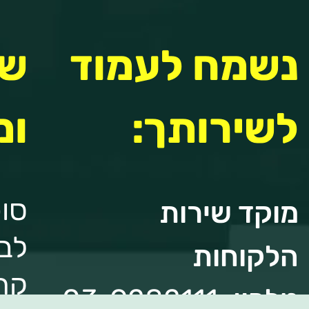
נשמח לעמוד
שי
לשירותך:
ומ
סוכ
מוקד שירות
לבי
הלקוחות
קרן
טלפון:
03-9282111