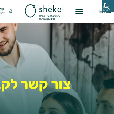
שק
עב
En
פנסי
צור קשר לקב