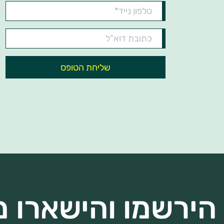
טלפון
נייד*
כתובת
דוא"ל
הירשמו והישארו מ