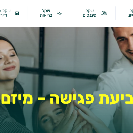
ל
שקל
שקל
שקל ר
וני
פיננסים
בריאות
ודיר
יעת פגישה – מיזם