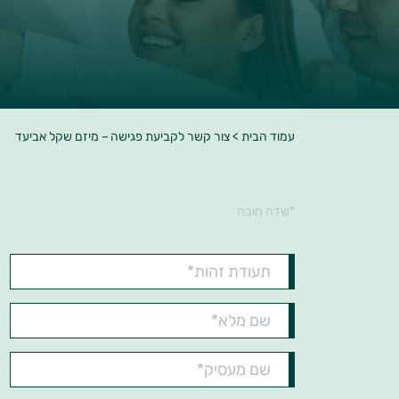
עמוד הבית
>
צור קשר לקביעת פגישה – מיזם שקל אביעד
*שדה חובה
תעודת
זהות*
שם
מלא*
שם
מעסיק*