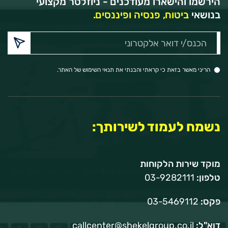
הירשמו והישארו מעודכנים - ניוזלטר מקצועי
בנושאי
ביטוח, פנסיה ופיננסים.
הכנס/י
דואר
אלקטרוני:
הריני מאשר בזאת כי קראתי והבנתי את תנאי השימוש של האתר.
נשמח לעמוד לשירותך:
מוקד שירות הלקוחות
טלפון:
03-9282111
פקס:
03-5469112
דוא"ל:
callcenter@shekelgroup.co.il