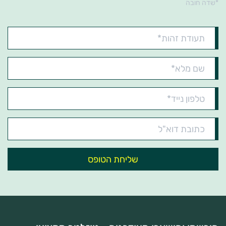
*שדה חובה
תעודת
זהות*
שם
מלא*
טלפון
נייד*
כתובת
דוא"ל*