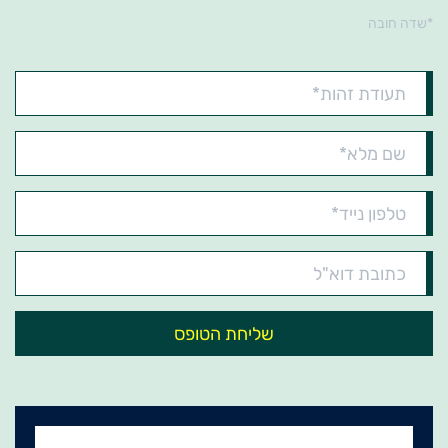
*שדה חובה
תעודת
זהות*
שם
מלא*
טלפון
נייד*
כתובת
דוא"ל