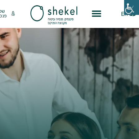
שק
עב
En
פנסי