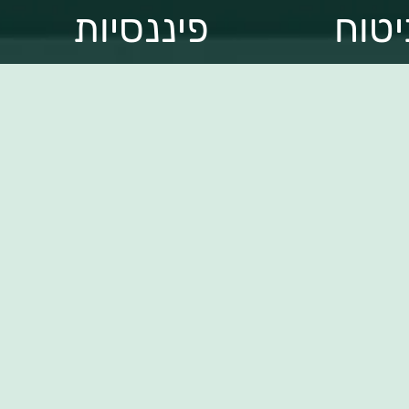
יטוח
פיננסיות
 פנסיה
"השקל שלך"
פת גמל
המסלקה
ן
הפנסיונית
תלמות
מברוטו לנטו
וח
הר הביטוח
אות פרטי
ארכיון דיוורים
callcen
וח דירה
שקל TV