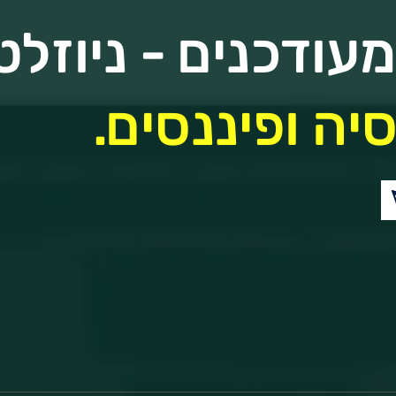
עודכנים - ניוזלט
יה ופיננסים.