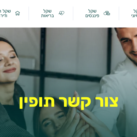
ל
שקל
שקל
שקל ר
וני
פיננסים
בריאות
ודיר
צור קשר תופין